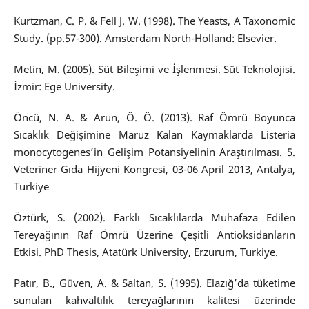
Kurtzman, C. P. & Fell J. W. (1998). The Yeasts, A Taxonomic
Study. (pp.57-300). Amsterdam North-Holland: Elsevier.
Metin, M. (2005). Süt Bileşimi ve İşlenmesi. Süt Teknolojisi.
İzmir: Ege University.
Öncü, N. A. & Arun, Ö. Ö. (2013). Raf Ömrü Boyunca
Sıcaklık Değişimine Maruz Kalan Kaymaklarda Listeria
monocytogenes’in Gelişim Potansiyelinin Araştırılması. 5.
Veteriner Gıda Hijyeni Kongresi, 03-06 April 2013, Antalya,
Turkiye
Öztürk, S. (2002). Farklı Sıcaklılarda Muhafaza Edilen
Tereyağının Raf Ömrü Üzerine Çeşitli Antioksidanların
Etkisi. PhD Thesis, Atatürk University, Erzurum, Turkiye.
Patır, B., Güven, A. & Saltan, S. (1995). Elazığ’da tüketime
sunulan kahvaltılık tereyağlarının kalitesi üzerinde