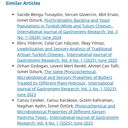
Similar Articles
Sacide Bengu Tunaydın, Sercan Güvercin, Abit Ervan,
Ismet Ozturk,
Psychrotrophic Bacteria and Yeast
Populations in Turkish White and Tulum Cheeses
,
International Journal of Gastronomy Research: Vol. 3
No. 1 (2024): June 2024
Ebru Yıldırım, Celal Can Yalçıner, İlkay Yılmaz,
Lyophilization and Sensory Analysis of Traditional
Artisan Turkish Cheeses
,
International Journal of
Gastronomy Research: Vol. 4 No. 1 (2025): June 2025
Orhan Ozdogan, Levent Mert Renkli, Ahmet Can Tafli,
Ismet Ozturk,
The Some Physicochemical,
Microbiological and Sensory Properties of Butters
Treated by Different Plant Hydrosol
,
International
Journal of Gastronomy Research: Vol. 2 No. 1 (2023):
June 2023
Cansu Ceviker, Cansu Karakose, Gizem Kahraman,
Nagihan Aydin, İsmet Öztürk,
Physicochemical and
Microbiological Properties of Different Kayseri
Pastirma Types
,
International Journal of Gastronomy
Research: Vol. 4 No. 1 (2025): June 2025