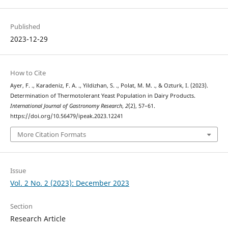
Published
2023-12-29
How to Cite
Ayer, F. ., Karadeniz, F. A. ., Yildizhan, S. ., Polat, M. M. ., & Ozturk, I. (2023).
Determination of Thermotolerant Yeast Population in Dairy Products.
International Journal of Gastronomy Research
,
2
(2), 57–61.
https://doi.org/10.56479/ipeak.2023.12241
More Citation Formats
Issue
Vol. 2 No. 2 (2023): December 2023
Section
Research Article