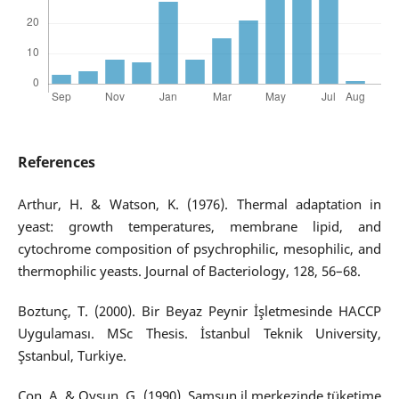
References
Arthur, H. & Watson, K. (1976). Thermal adaptation in
yeast: growth temperatures, membrane lipid, and
cytochrome composition of psychrophilic, mesophilic, and
thermophilic yeasts. Journal of Bacteriology, 128, 56–68.
Boztunç, T. (2000). Bir Beyaz Peynir İşletmesinde HACCP
Uygulaması. MSc Thesis. İstanbul Teknik University,
Şstanbul, Turkiye.
Çon, A. & Oysun, G. (1990). Samsun il merkezinde tüketime