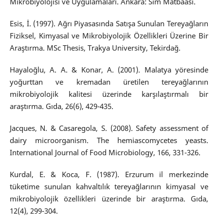
Mikrobiyolojisi ve Uygulamaları. Ankara: Sim Matbaası.
Esis, İ. (1997). Ağrı Piyasasında Satışa Sunulan Tereyağların
Fiziksel, Kimyasal ve Mikrobiyolojik Özellikleri Üzerine Bir
Araştırma. MSc Thesis, Trakya University, Tekirdağ.
Hayaloğlu, A. A. & Konar, A. (2001). Malatya yöresinde
yoğurttan ve kremadan üretilen tereyağlarının
mikrobiyolojik kalitesi üzerinde karşılaştırmalı bir
araştırma. Gıda, 26(6), 429-435.
Jacques, N. & Casaregola, S. (2008). Safety assessment of
dairy microorganism. The hemiascomycetes yeasts.
International Journal of Food Microbiology, 166, 331-326.
Kurdal, E. & Koca, F. (1987). Erzurum il merkezinde
tüketime sunulan kahvaltılık tereyağlarının kimyasal ve
mikrobiyolojik özellikleri üzerinde bir araştırma. Gıda,
12(4), 299-304.