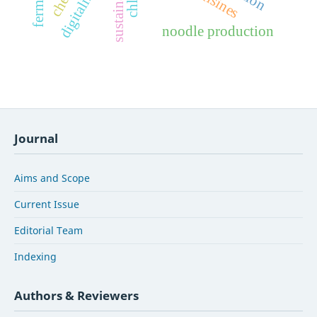
digitalization
noodle production
Journal
Aims and Scope
Current Issue
Editorial Team
Indexing
Authors & Reviewers