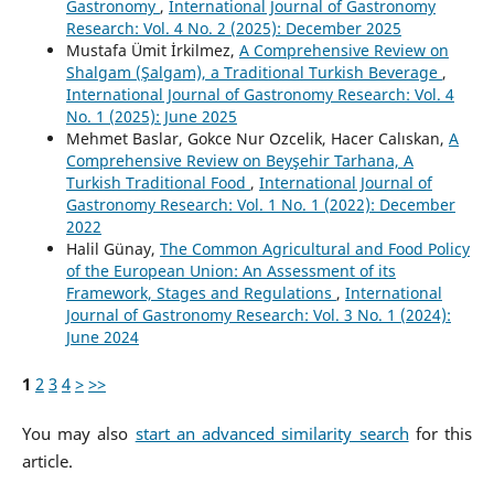
Gastronomy
,
International Journal of Gastronomy
Research: Vol. 4 No. 2 (2025): December 2025
Mustafa Ümit İrkilmez,
A Comprehensive Review on
Shalgam (Şalgam), a Traditional Turkish Beverage
,
International Journal of Gastronomy Research: Vol. 4
No. 1 (2025): June 2025
Mehmet Baslar, Gokce Nur Ozcelik, Hacer Calıskan,
A
Comprehensive Review on Beyşehir Tarhana, A
Turkish Traditional Food
,
International Journal of
Gastronomy Research: Vol. 1 No. 1 (2022): December
2022
Halil Günay,
The Common Agricultural and Food Policy
of the European Union: An Assessment of its
Framework, Stages and Regulations
,
International
Journal of Gastronomy Research: Vol. 3 No. 1 (2024):
June 2024
1
2
3
4
>
>>
You may also
start an advanced similarity search
for this
article.