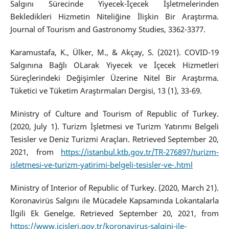
Salgını Sürecinde Yiyecek-İçecek İşletmelerinden
Bekledikleri Hizmetin Niteliğine İlişkin Bir Araştırma.
Journal of Tourism and Gastronomy Studies, 3362-3377.
Karamustafa, K., Ülker, M., & Akçay, S. (2021). COVID-19
Salgınına Bağlı OLarak Yiyecek ve İçecek Hizmetleri
Süreçlerindeki Değişimler Üzerine Nitel Bir Araştırma.
Tüketici ve Tüketim Araştırmaları Dergisi, 13 (1), 33-69.
Ministry of Culture and Tourism of Republic of Turkey.
(2020, July 1). Turizm İşletmesi ve Turizm Yatırımı Belgeli
Tesisler ve Deniz Turizmi Araçları. Retrieved September 20,
2021, from
https://istanbul.ktb.gov.tr/TR-276897/turizm-
isletmesi-ve-turizm-yatirimi-belgeli-tesisler-ve-.html
Ministry of Interior of Republic of Turkey. (2020, March 21).
Koronavirüs Salgını ile Mücadele Kapsamında Lokantalarla
İlgili Ek Genelge. Retrieved September 20, 2021, from
https://www.icisleri.gov.tr/koronavirus-salgini-ile-